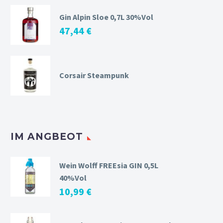
Gin Alpin Sloe 0,7L 30%Vol
47,44
€
Corsair Steampunk
IM ANGBEOT
Wein Wolff FREEsia GIN 0,5L
40%Vol
10,99
€