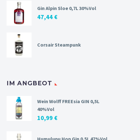
Gin Alpin Sloe 0,7L 30%Vol
47,44
€
Corsair Steampunk
IM ANGBEOT
Wein Wolff FREEsia GIN 0,5L
40%Vol
10,99
€
Humulupu Hop Gin 0,5L 47%Vol