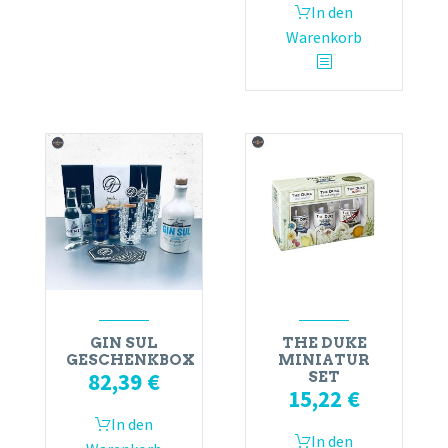
In den
Warenkorb
GIN SUL
THE DUKE
GESCHENKBOX
MINIATUR
82,39
€
SET
15,22
€
In den
In den