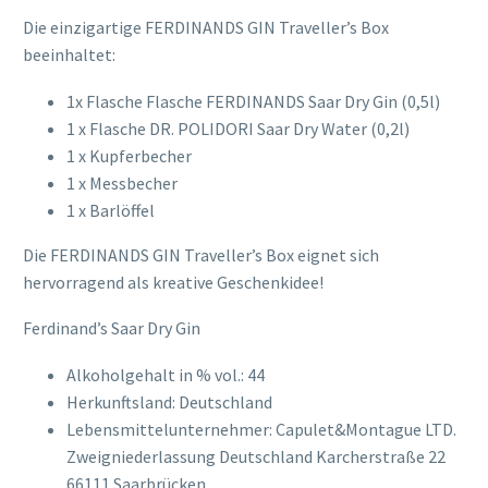
Die einzigartige FERDINANDS GIN Traveller’s Box
beeinhaltet:
1x Flasche Flasche FERDINANDS Saar Dry Gin (0,5l)
1 x Flasche DR. POLIDORI Saar Dry Water (0,2l)
1 x Kupferbecher
1 x Messbecher
1 x Barlöffel
Die FERDINANDS GIN Traveller’s Box eignet sich
hervorragend als kreative Geschenkidee!
Ferdinand’s Saar Dry Gin
Alkoholgehalt in % vol.: 44
Herkunftsland: Deutschland
Lebensmittelunternehmer: Capulet&Montague LTD.
Zweigniederlassung Deutschland Karcherstraße 22
66111 Saarbrücken