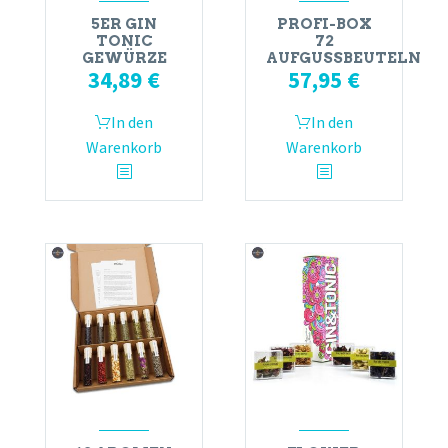
5ER GIN
PROFI-BOX
TONIC
72
GEWÜRZE
AUFGUSSBEUTELN
34,89
€
57,95
€
In den
In den
Warenkorb
Warenkorb