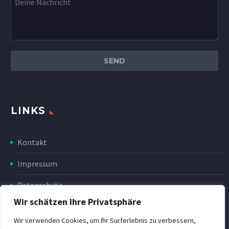
LINKS
Kontakt
Impressum
Datenschutz
Wir schätzen Ihre Privatsphäre
Disclaimer
Wir verwenden Cookies, um Ihr Surferlebnis zu verbessern,
Rückgabe & Erstattung