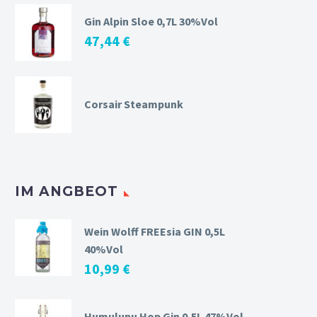
Gin Alpin Sloe 0,7L 30%Vol
47,44
€
Corsair Steampunk
IM ANGBEOT
Wein Wolff FREEsia GIN 0,5L
40%Vol
10,99
€
Humulupu Hop Gin 0,5L 47%Vol